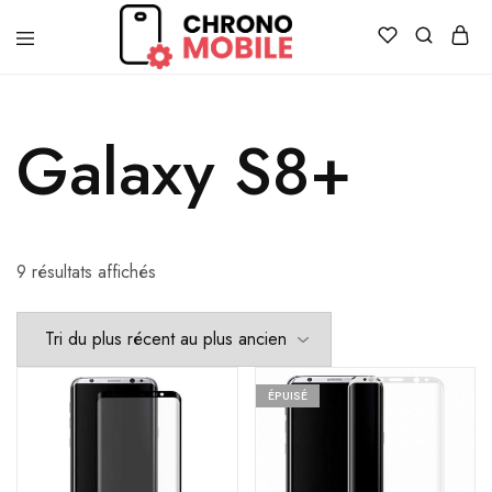
Chronomobile
Achat,
vente
et
réparation
Galaxy S8+
de
smartphones
et
tablettes
9 résultats affichés
ÉPUISÉ