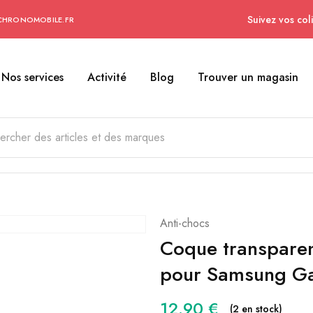
Suivez vos coli
CHRONOMOBILE.FR
Nos services
Activité
Blog
Trouver un magasin
Anti-chocs
Coque transparen
pour Samsung Ga
12.90
€
(2 en stock)