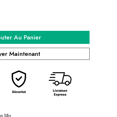
outer Au Panier
yer Maintenant
xy S8+