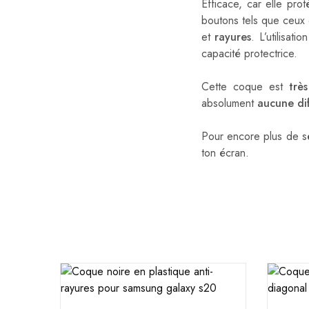
Efficace, car elle p
boutons tels que ceux 
et
rayures
. L’utilisat
capacité protectrice.
Cette coque est
trè
absolument
aucune diff
Pour encore plus de sé
ton écran.