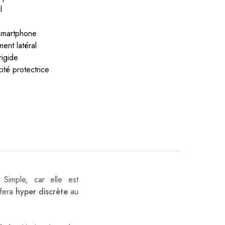
l
 smartphone
ent latéral
rigide
té protectrice
 Simple, car elle est
 fera
hyper discrète
au