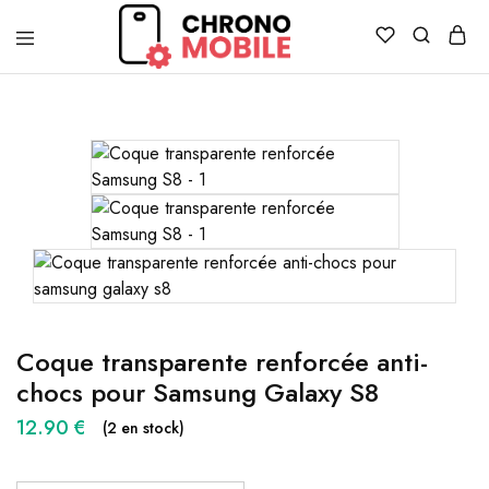
Chronomobile
Achat,
vente
et
réparation
de
smartphones
et
tablettes
Coque transparente renforcée anti-
chocs pour Samsung Galaxy S8
12.90
€
(2 en stock)