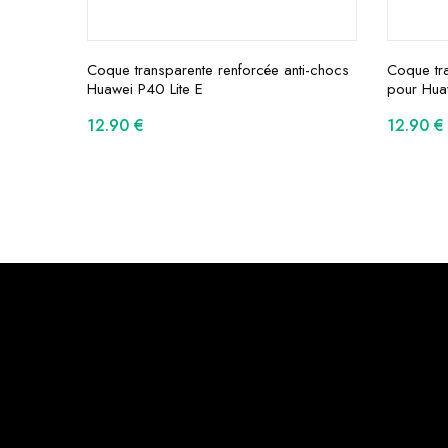
Coque transparente renforcée anti-chocs
Coque tra
Huawei P40 Lite E
pour Hua
12.90
€
12.90
€