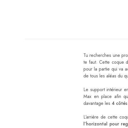
Tu recherches une prot
te faut. Cette coque
pour la partie qui va ac
de tous les aléas du q
Le support intérieur e
Max en place afin qu
davantage les
4 côtés
L’arrière de cette co
l’horizontal pour reg