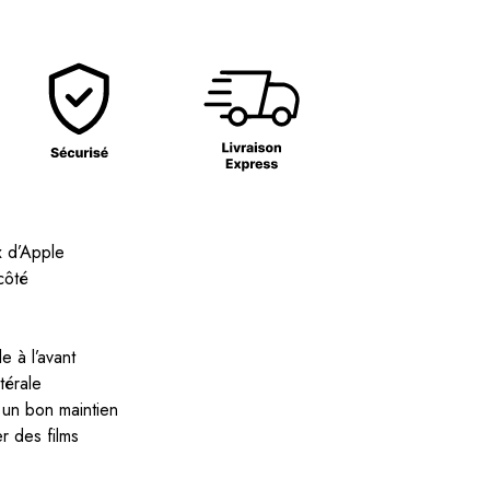
 d’Apple
côté
e à l’avant
térale
r un bon maintien
r des films