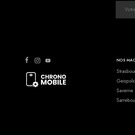
NOS MAG
Strasbou
Geispols
Saverne
Sarrebou