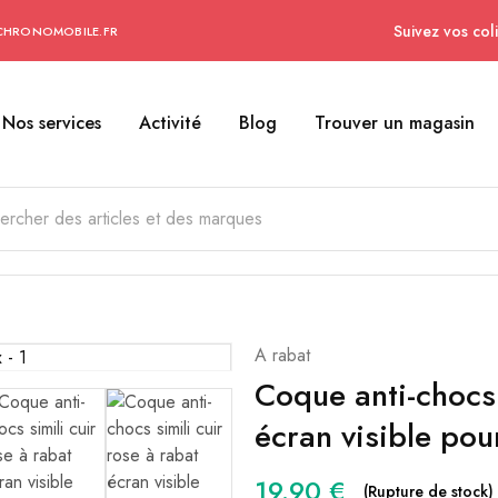
Suivez vos coli
CHRONOMOBILE.FR
Nos services
Activité
Blog
Trouver un magasin
A rabat
Coque anti-chocs 
écran visible po
19.90
€
(Rupture de stock)