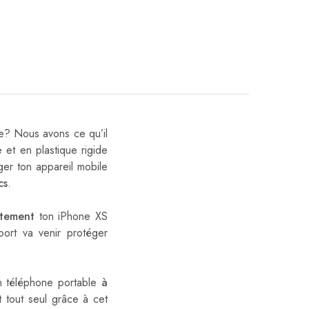
e? Nous avons ce qu’il
 et en plastique rigide
téger ton appareil mobile
cs
.
ctement
ton iPhone XS
ort va venir protéger
on téléphone portable
à
 tout seul grâce à cet