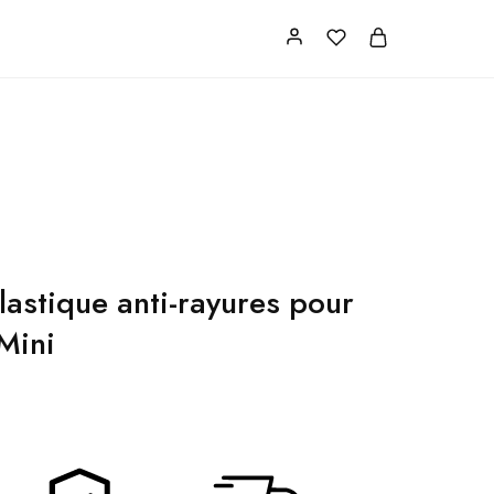
s
FAQ
contact
astique anti-rayures pour
Mini