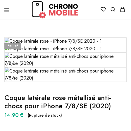
Chronomobile
Achat,
vente
et
réparation
de
smartphones
ÉPUISÉ
et
tablettes
Coque latérale rose métallisé anti-
chocs pour iPhone 7/8/SE (2020)
14.90
€
(Rupture de stock)