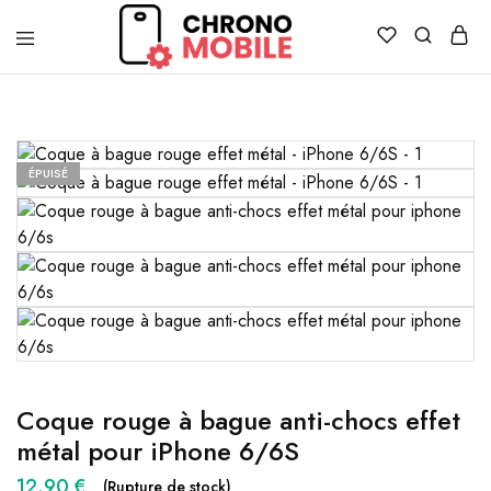
Chronomobile
Achat,
vente
et
réparation
de
smartphones
ÉPUISÉ
et
tablettes
Coque rouge à bague anti-chocs effet
métal pour iPhone 6/6S
12.90
€
(Rupture de stock)