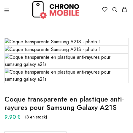
Chronomobile
Achat,
vente
et
réparation
de
smartphones
et
tablettes
Coque transparente en plastique anti-
rayures pour Samsung Galaxy A21S
9.90
€
(3 en stock)