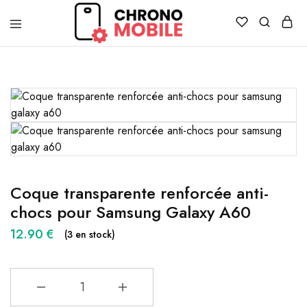
Chronomobile
Achat,
vente
et
réparation
de
smartphones
et
tablettes
Coque transparente renforcée anti-
chocs pour Samsung Galaxy A60
12.90
€
(3 en stock)