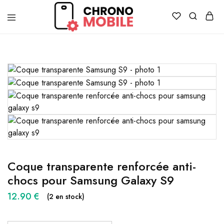
Chronomobile
Achat,
vente
et
réparation
de
smartphones
et
tablettes
Coque transparente renforcée anti-
chocs pour Samsung Galaxy S9
12.90
€
(2 en stock)