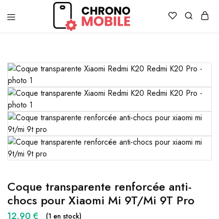
Chronomobile
Achat,
vente
et
réparation
de
smartphones
et
tablettes
Coque transparente renforcée anti-
chocs pour Xiaomi Mi 9T/Mi 9T Pro
12.90
€
(1 en stock)