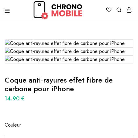
Chronomobile
Achat,
vente
et
réparation
de
smartphones
et
tablettes
Coque anti-rayures effet fibre de
carbone pour iPhone
14.90
€
Couleur