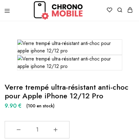
Chronomobile
Achat,
vente
et
réparation
de
smartphones
et
tablettes
Verre trempé ultra-résistant anti-choc
pour Apple iPhone 12/12 Pro
9.90
€
(100 en stock)