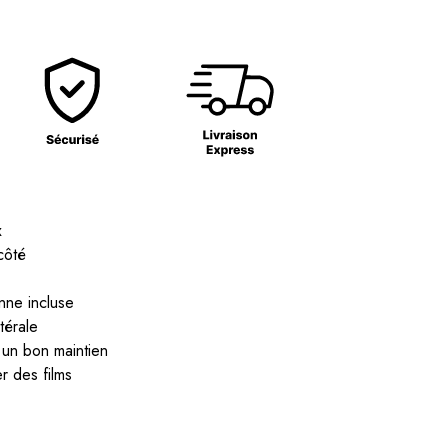
x
côté
onne incluse
térale
r un bon maintien
r des films