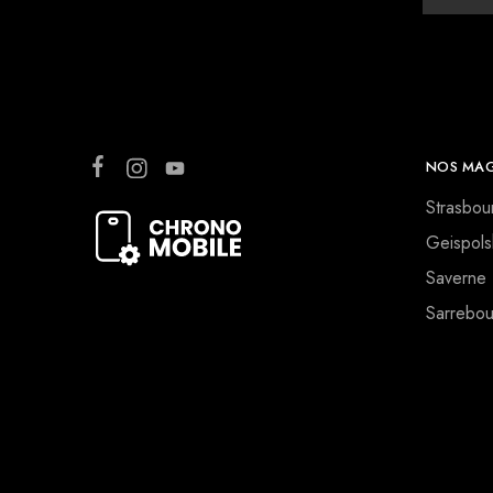
NOS MAG
Strasbou
Geispols
Saverne
Sarrebou