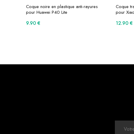
Coque noire en plastique anti-rayures
Coque tra
pour Huawei P40 Lite
pour Xia
9.90
€
12.90
€