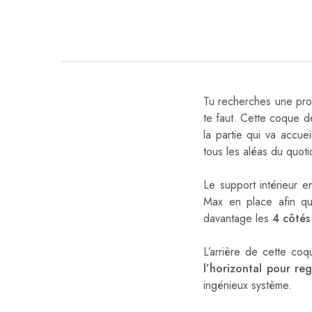
Tu recherches une prot
te faut. Cette coque de
la partie qui va accuei
tous les aléas du quot
Le support intérieur e
Max en place afin qu
davantage les
4 côtés
L’arrière de cette co
l’horizontal pour reg
ingénieux système.