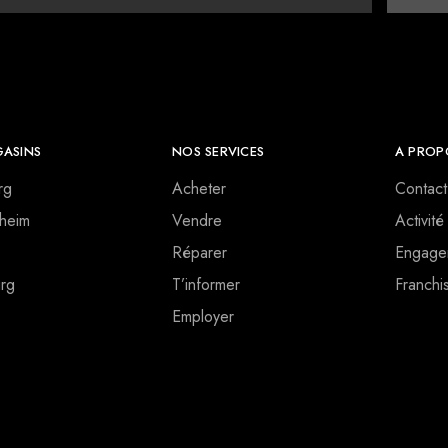
ASINS
NOS SERVICES
A PROP
rg
Acheter
Contact
heim
Vendre
Activité
Réparer
Engage
rg
T’informer
Franchi
Employer