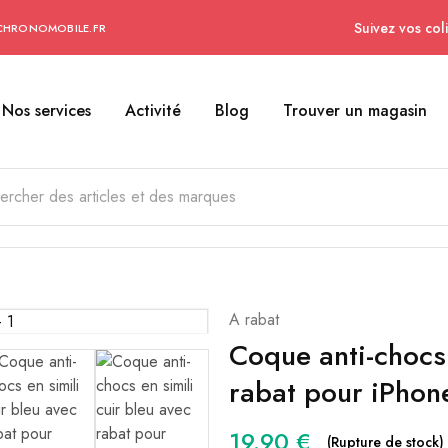
Suivez vos coli
CHRONOMOBILE.FR
Nos services
Activité
Blog
Trouver un magasin
A rabat
Coque anti-chocs 
rabat pour iPhon
19.90
€
(Rupture de stock)