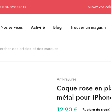
Suivez vos coli
CHRONOMOBILE.FR
Nos services
Activité
Blog
Trouver un magasin
Anti-rayures
Coque rose en pla
métal pour iPho
12.90
€
(Rupture de stock)