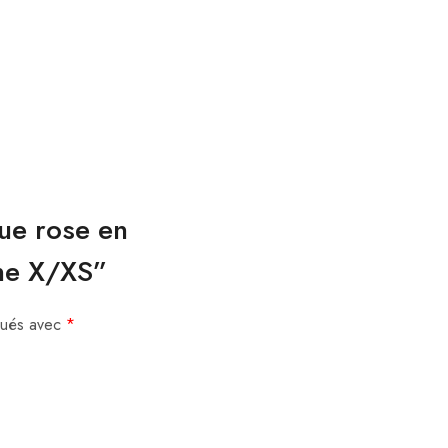
que rose en
one X/XS”
iqués avec
*