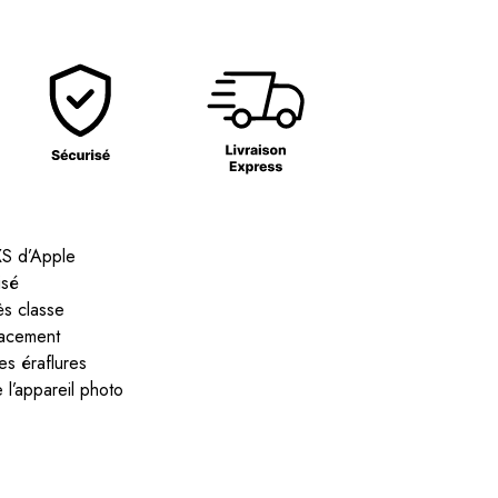
XS d’Apple
isé
ès classe
cacement
les éraflures
 l’appareil photo