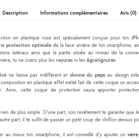
Description
Informations complémentaires
Avis (0)
ction en plastique rose est spécialement conçue pour ton
iP
une
protection optimale
de la face arrière de ton smartphone, ai
tons latéraux ainsi que la partie située au niveau de la conn
ière, tu ne crains plus les
rayures
ni les
égratignures
.
isé ne laisse pas indifférent et
donne du peps
au design init
composition en plastique effet métal fait de cette coque un acce
r
. Ainsi, cette coque de protection saura apporter protectio
, rien de plus simple. D’une part, son revêtement te garantie que 
’autre part, il te suffit de passer un petit coup de chiffon dessus p
er au mieux ton smartphone, il est conseillé d’y ajouter un
verr