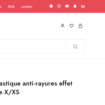
s
FAQ
contact
stique anti-rayures effet
ne X/XS