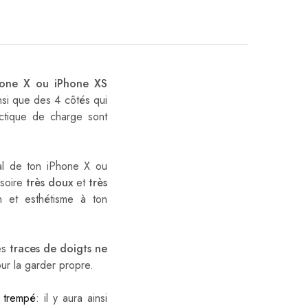
hone X ou iPhone XS
nsi que des 4 côtés qui
ectique de charge sont
ial de ton iPhone X ou
ssoire
très doux
et
très
n et esthétisme à ton
les
traces de doigts ne
our la garder propre.
e trempé
: il y aura ainsi