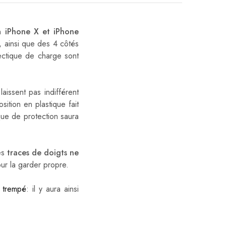
on
iPhone X et iPhone
, ainsi que des 4 côtés
nectique de charge sont
aissent pas indifférent
ition en plastique fait
que de protection saura
les
traces de doigts ne
our la garder propre.
e trempé
: il y aura ainsi