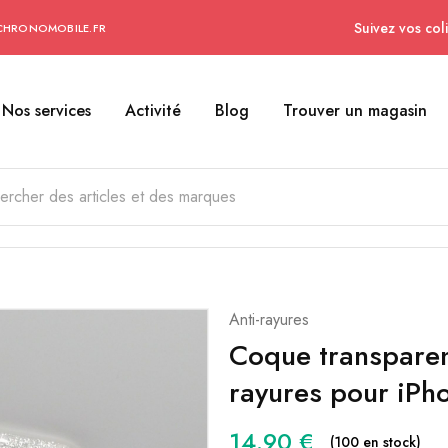
Suivez vos coli
CHRONOMOBILE.FR
Nos services
Activité
Blog
Trouver un magasin
Anti-rayures
Coque transparent
rayures pour iPh
14.90
€
(100 en stock)