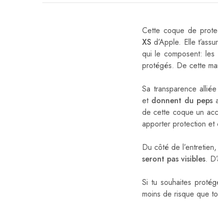
Cette coque de protec
XS
d’Apple. Elle t’ass
qui le composent: les 
protégés. De cette man
Sa transparence alliée
et
donnent du peps
a
de cette coque un ac
apporter protection et
Du côté de l’entretien
seront pas visibles
. D
Si tu souhaites protég
moins de risque que t