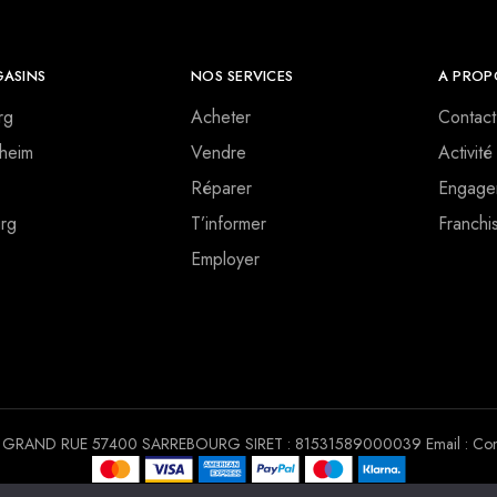
ASINS
NOS SERVICES
A PROP
rg
Acheter
Contact
heim
Vendre
Activité
Réparer
Engage
rg
T’informer
Franchi
Employer
 30 GRAND RUE 57400 SARREBOURG SIRET : 81531589000039 Email : Conta