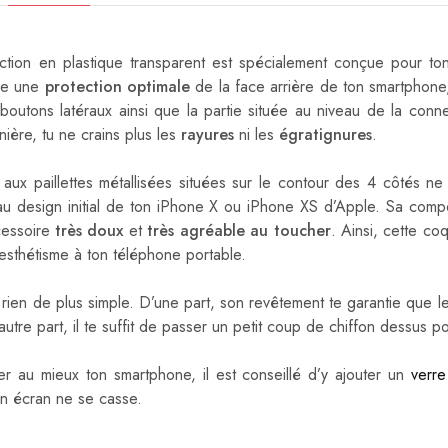
tion en plastique transparent est spécialement conçue pour t
ure une
protection optimale
de la face arrière de ton smartphone
boutons latéraux ainsi que la partie située au niveau de la con
ière, tu ne crains plus les
rayures
ni les
égratignures
.
 aux paillettes métallisées situées sur le contour des 4 côtés ne l
u design initial de ton iPhone X ou iPhone XS d’Apple. Sa compos
cessoire
très doux
et
très agréable au toucher
. Ainsi, cette co
 esthétisme à ton téléphone portable.
, rien de plus simple. D’une part, son revêtement te garantie que 
’autre part, il te suffit de passer un petit coup de chiffon dessus p
er au mieux ton smartphone, il est conseillé d’y ajouter un
verr
on écran ne se casse.