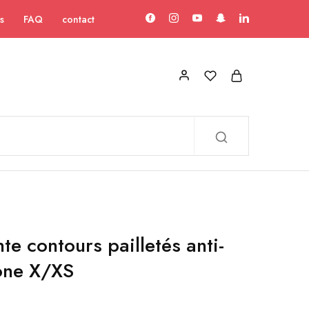
s
FAQ
contact
e contours pailletés anti-
one X/XS