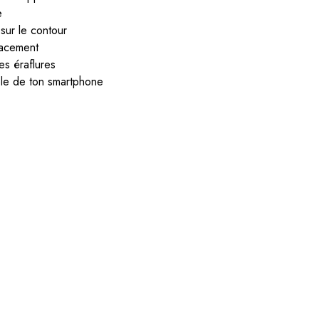
e
 sur le contour
cacement
les éraflures
ple de ton smartphone