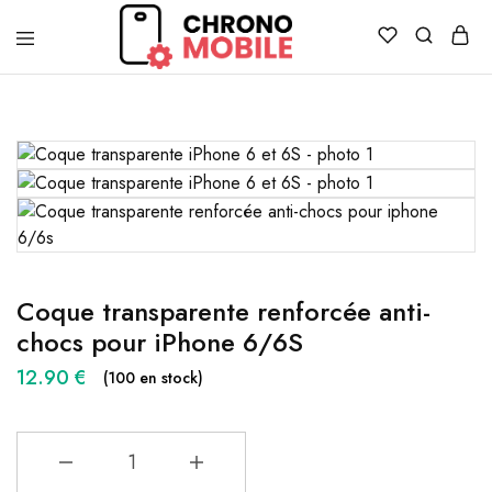
Chronomobile
Achat,
vente
et
réparation
de
smartphones
et
tablettes
Coque transparente renforcée anti-
chocs pour iPhone 6/6S
12.90
€
(100 en stock)